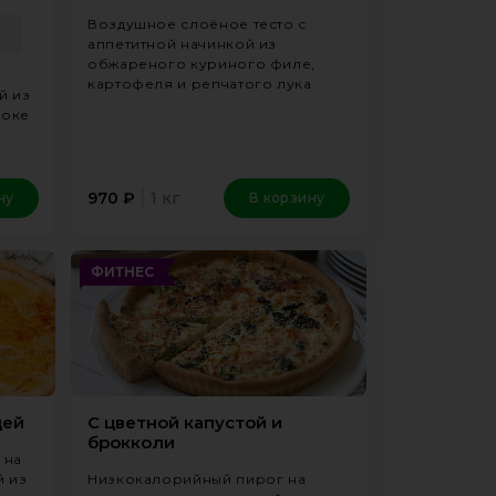
Воздушное слоёное тесто с
аппетитной начинкой из
обжареного куриного филе,
картофеля и репчатого лука.
й из
локе
1 кг
970
₽
ну
В корзину
ФИТНЕС
цей
С цветной капустой и
брокколи
 на
й из
Низкокалорийный пирог на