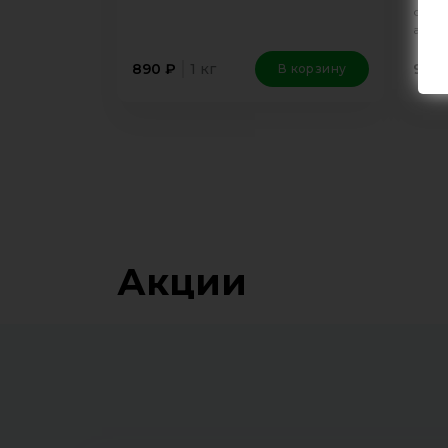
сытн
аром
1 кг
890
₽
930
В корзину
Акции