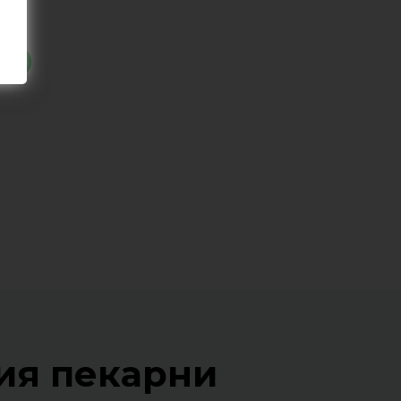
ну
ия пекарни