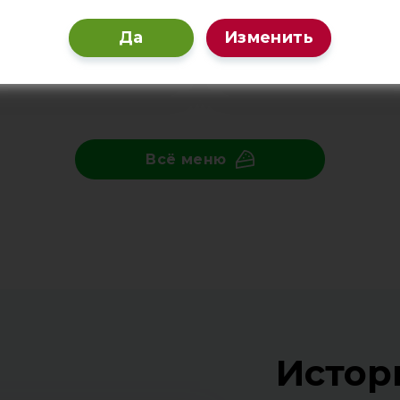
и репчатого лука.
ого домашнего фарша и
атного укропа.
Да
Изменить
1 кг
1 кг
₽
770
₽
В корзину
В корзи
Всё меню
Истор