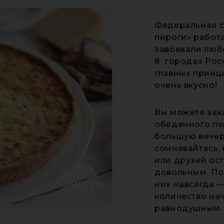
Федеральная с
пироги» работа
завоевали люб
8 городах Рос
главных принци
очень вкусно!
Вы можете зака
обеденного пе
большую вечер
сомневайтесь, 
или друзей ос
довольным. Поп
них навсегда —
количество нач
равнодушным