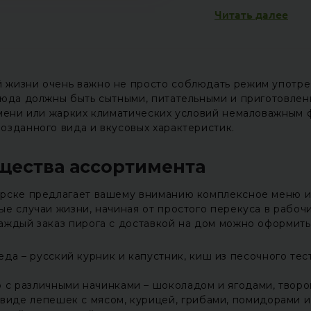
Читать далее
 жизни очень важно не просто соблюдать режим употре
люда должны быть сытными, питательными и приготовлен
емени или жарких климатических условий немаловажным
озданного вида и вкусовых характеристик.
щества ассортимента
рске предлагает вашему вниманию комплексное меню изд
ые случаи жизни, начиная от простого перекуса в рабоч
аждый заказ пирога с доставкой на дом можно оформит
а – русский курник и капустник, киш из песочного тес
 с различными начинками – шоколадом и ягодами, творо
виде лепешек с мясом, курицей, грибами, помидорами и