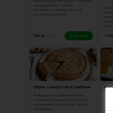
круглого рулета. Много начинки
из картофеля, грибов,
Слоё
репчатого и зеленого лука,
начи
ароматных специй.
сыра
аром
слив
1 кг
790
₽
1 170
В корзину
Пирог с капустой и грибами
С к
Воздушное дрожжевое тесто
Б
с сочной начинкой из тушеной
маринованной капусты, грибов
Дрож
и моркови.
нежн