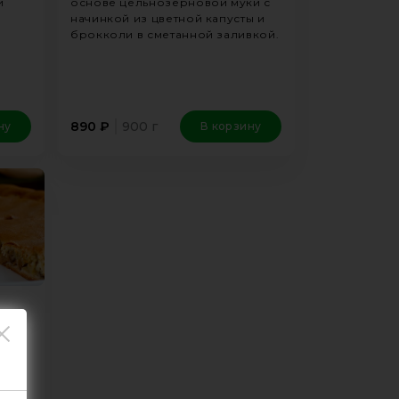
и
основе цельнозерновой муки с
начинкой из цветной капусты и
брокколи в сметанной заливкой.
900 г
890
₽
ну
В корзину
ого