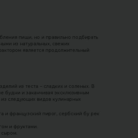
бления пищи, но и правильно подбирать
ными из натуральных, свежих
 фактором является продолжительный
елий из теста – сладких и соленых. В
ие будни и заканчивая эксклюзивным
ь из следующих видов кулинарных
та и французский пирог, сербский бу рек
гом и фруктами.
 сыром.