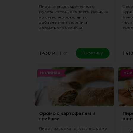
Пирог в виде скрученного
Песо
рулета из тонкого теста. Начинка
кури
из сыра, творога, яиц с
беко
добавлением зелени и
чесн
ароматного чеснока.
сыро
1 кг
1 430
₽
1 41
В корзину
НОВИНКА
НОВ
Оромо c картофелем и
Пиро
грибами
шпи
Пирог из тонкого теста в форме
Б