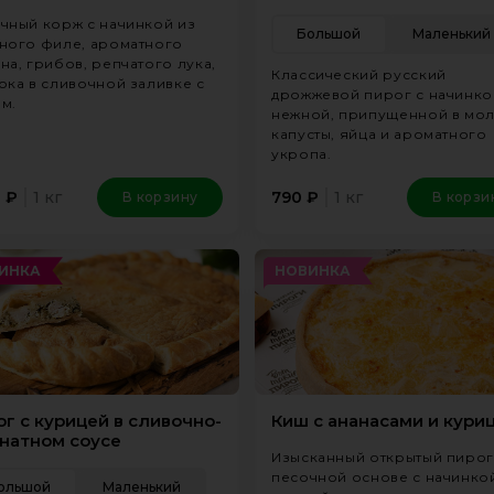
чный корж с начинкой из
Большой
Маленький
ного филе, ароматного
на, грибов, репчатого лука,
Классический русский
ока в сливочной заливке с
дрожжевой пирог с начинко
м.
нежной, припущенной в мо
капусты, яйца и ароматного
укропа.
1 кг
1 кг
0
₽
790
₽
В корзину
В корзи
ИНКА
НОВИНКА
г с курицей в сливочно-
Киш с ананасами и кури
натном соусе
Изысканный открытый пирог
песочной основе с начинко
ольшой
Маленький