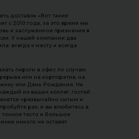
еть доставок «Вот такие
ет с 2010 года, за это время мы
овь и заслуженное признание в
сии. У нашей компании два
па: всегда к месту и всегда
зать пироги в офис по случаю
рерыва или на корпоратив, на
инку или День Рождения. Не
каждый из ваших коллег, гостей
танется чрезвычайно сытым и
робуйте раз, и вы влюбитесь в
 тонкое тесто и большое
инки никого не оставят
.