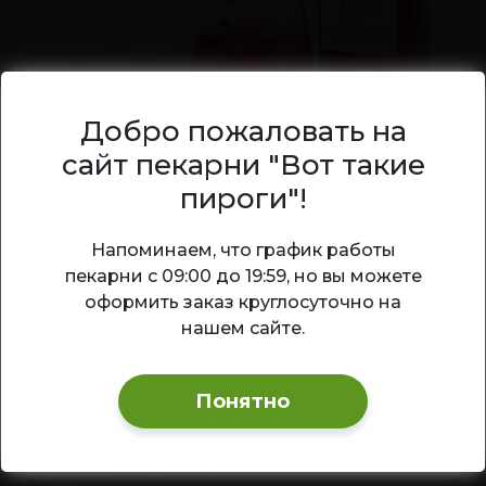
Добро пожаловать на
сайт пекарни "Вот такие
Морс клюквенный
пироги"!
Классический клюквенный морс —
Ваш город — Новосибирск?
Напоминаем, что график работы
полезный витаминный напиток с
пекарни с 09:00 до 19:59, но вы можете
насыщенным кисло-сладким вкусом и
Да
Изменить
оформить заказ круглосуточно на
ярким ягодным ароматом.
нашем сайте.
200
₽
1 л
В корзину
Понятно