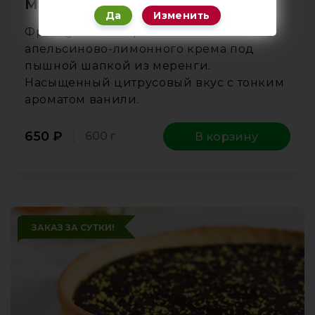
меренгой
Да
Изменить
Французский пирог с начинкой из
апельсиново-лимонного крема под
пышной шапкой из меренги.
Насыщенный цитрусовый вкус с тонким
ароматом ванили.
650
₽
600 г
В корзину
ЗАКАЗ ЗА СУТКИ!