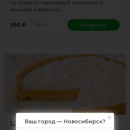
со сладкой малиновой начинкой и
пышной меренгой.
590
₽
550 г
В корзину
Ваш город — Новосибирск?
Цитрусовый пирог с