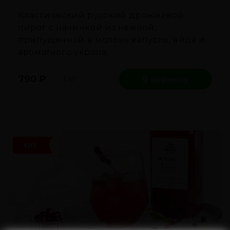
Классический русский дрожжевой
пирог с начинкой из нежной,
припущенной в молоке капусты, яйца и
ароматного укропа.
790
₽
1 кг
В корзину
ХИТ