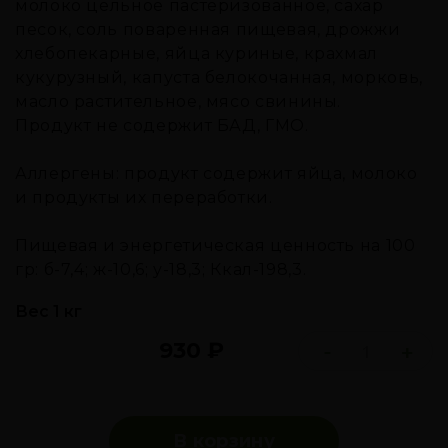
молоко цельное пастеризованное, сахар
песок, соль поваренная пищевая, дрожжи
хлебопекарные, яйца куриные, крахмал
кукурузный, капуста белокочанная, морковь,
масло растительное, мясо свинины.
Продукт не содержит БАД, ГМО.
Аллергены: продукт содержит яйца, молоко
и продукты их переработки.
Пищевая и энергетическая ценность на 100
гр: б-7,4; ж-10,6; у-18,3; Ккал-198,3.
Вес 1 кг
930
₽
-
+
В корзину