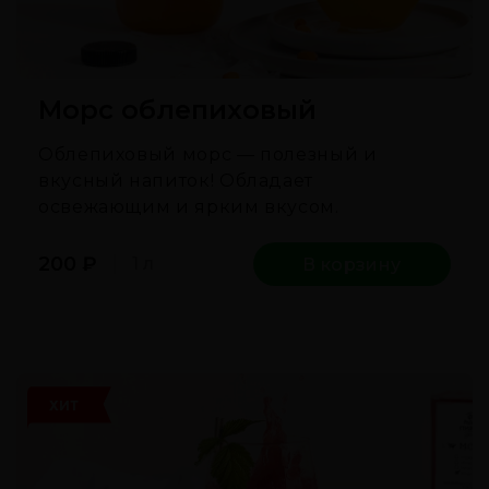
Морс облепиховый
Облепиховый морс — полезный и
вкусный напиток! Обладает
освежающим и ярким вкусом.
200
₽
1 л
В корзину
ХИТ