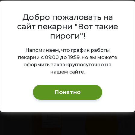
Морс клюквенный
Добро пожаловать на
сайт пекарни "Вот такие
Классический клюквенный морс —
полезный витаминный напиток с
пироги"!
насыщенным кисло-сладким вкусом и
ярким ягодным ароматом.
Ваш город — Новосибирск?
Напоминаем, что график работы
пекарни с 09:00 до 19:59, но вы можете
200
₽
1 л
В корзину
Да
Изменить
оформить заказ круглосуточно на
нашем сайте.
Понятно
ХИТ