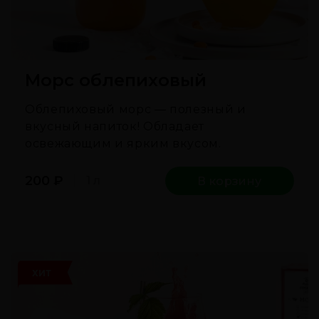
Морс облепиховый
Облепиховый морс — полезный и
вкусный напиток! Обладает
освежающим и ярким вкусом.
200
₽
1 л
В корзину
ХИТ