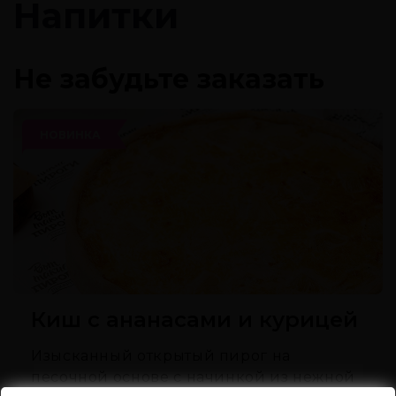
Напитки
Не забудьте заказать
НОВИНКА
Киш с ананасами и курицей
Изысканный открытый пирог на
песочной основе с начинкой из нежной