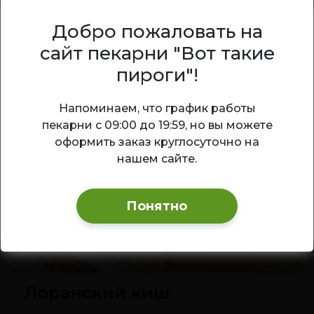
курочки со сладкими ананасами под
воздушной сливочной заливкой.
Добро пожаловать на
сайт пекарни "Вот такие
1 410
₽
1 кг
В корзину
пироги"!
Ваш город — Новосибирск?
Напоминаем, что график работы
пекарни с 09:00 до 19:59, но вы можете
Да
Изменить
оформить заказ круглосуточно на
ХИТ!
нашем сайте.
Понятно
Лоранский киш