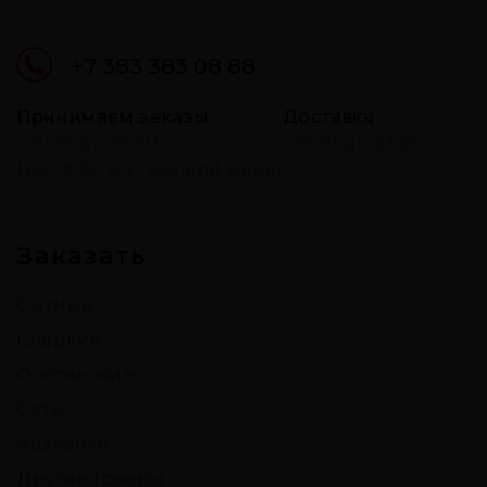
+7 383 383 08 88
Принимаем заказы
Доставка
c 8:00 до 19:00
с 9:00 до 21:00
(до 18:00 на текущий день)
Заказать
Сытные
Сладкие
Осетинские
Сеты
Чизкейки
Другие товары