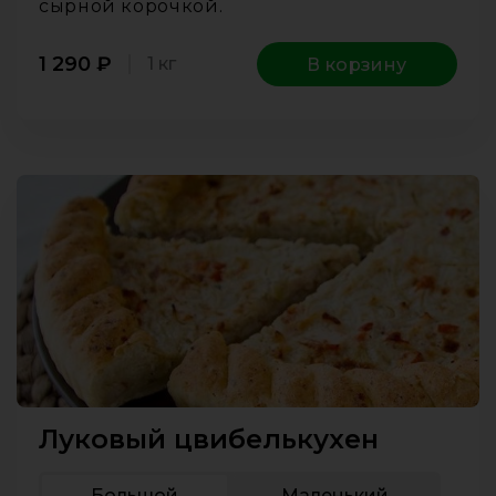
сырной корочкой.
1 290
₽
1 кг
В корзину
Луковый цвибелькухен
Большой
Маленький