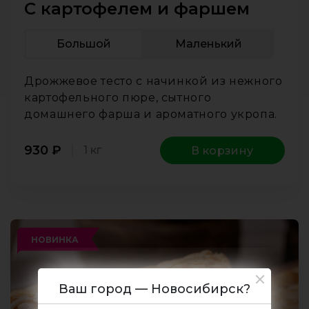
С картофелем и фаршем
Большой
Маленький
Дрожжевое тесто с начинкой из нежного
картофельного пюре, сытного
домашнего фарша и ароматного укропа.
930
₽
1 кг
В корзину
НОВИНКА
Ваш город — Новосибирск?