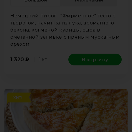
Немецкий пирог. "Фирменное" тесто с
творогом, начинка из лука, ароматного
бекона, копчёной курицы, сыра в
сметанной заливке с пряным мускатным
орехом.
1 320
₽
1 кг
В корзину
ХИТ!