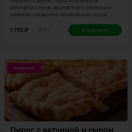
куриного филе, сыра моцарелла,
репчатого лука, ароматного чеснока в
нежном сливочно-шпинатном соусе.
1 170
₽
900 г
В корзину
НОВИНКА!
Пирог с ветчиной и сыром