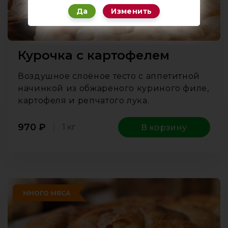
Да
Изменить
Курочка с картофелем
Воздушное слоёное тесто с аппетитной
начинкой из обжареного куриного филе,
картофеля и репчатого лука.
970
₽
1 кг
В корзину
МНОГО МЯСА