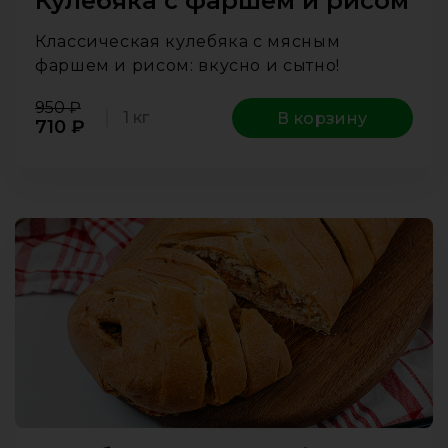
Кулебяка с фаршем и рисом
Классическая кулебяка с мясным
фаршем и рисом: вкусно и сытно!
950
₽
1 кг
В корзину
710
₽