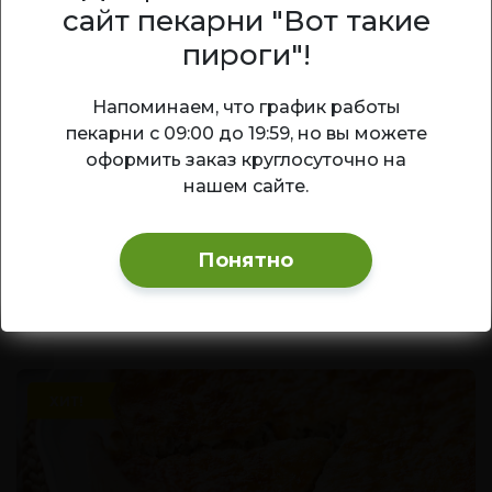
сайт пекарни "Вот такие
пироги"!
Киш с ананасами и курицей
Ваш город — Новосибирск?
Напоминаем, что график работы
Изысканный открытый пирог на
пекарни с 09:00 до 19:59, но вы можете
песочной основе с начинкой из нежной
Да
Изменить
оформить заказ круглосуточно на
курочки со сладкими ананасами под
нашем сайте.
воздушной сливочной заливкой.
1 410
₽
Понятно
1 кг
В корзину
ХИТ!