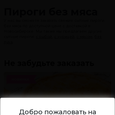
Пироги без мяса
У нас вы сможете заказать свежие сытные пироги
без мяса по доступной цене с доставкой в
Новосибирске. Мы также мы предлагаем другие
сытные пироги:
с рыбой
,
с курицей
,
с мясом
,
без
лука
.
Не забудьте заказать
НОВИНКА
Добро пожаловать на