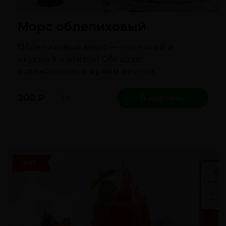
Морс облепиховый
Облепиховый морс — полезный и
вкусный напиток! Обладает
освежающим и ярким вкусом.
200
₽
1 л
В корзину
ХИТ