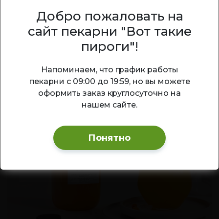
Добро пожаловать на
Классический клюквенный морс —
сайт пекарни "Вот такие
полезный витаминный напиток с
насыщенным кисло-сладким вкусом и
пироги"!
ярким ягодным ароматом.
Ваш город — Новосибирск?
Напоминаем, что график работы
200
₽
1 л
В корзину
пекарни с 09:00 до 19:59, но вы можете
Да
Изменить
оформить заказ круглосуточно на
нашем сайте.
Понятно
ХИТ