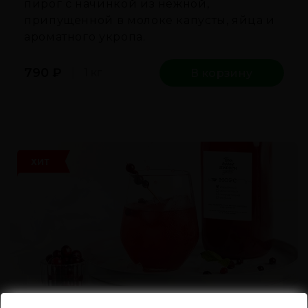
пирог с начинкой из нежной,
припущенной в молоке капусты, яйца и
ароматного укропа.
790
₽
1 кг
В корзину
ХИТ
Морс клюквенный