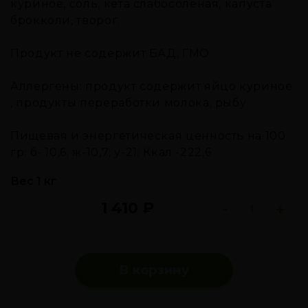
куриное, соль, кета слабосолёная, капуста
брокколи, творог.
Продукт не содержит БАД, ГМО.
Аллергены: продукт содержит яйцо куриное
, продукты переработки молока, рыбу.
Пищевая и энергетическая ценность на 100
гр: б- 10,6; ж-10,7; у-21; Ккал -222,6
Вес 1 кг
1 410
₽
-
+
В корзину