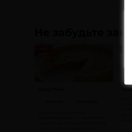
Не забудьте зак
ХИТ
ХИТ
Капустник
Мор
Клас
Большой
Маленький
— по
с на
Классический русский
вкус
дрожжевой пирог с начинкой из
аром
нежной, припущенной в молоке
капусты, яйца и ароматного