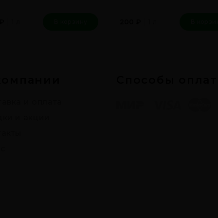
1 л
1 л
₽
200
₽
В корзину
В корзи
компании
Способы опла
авка и оплата
дки и акции
такты
с