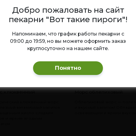
Добро пожаловать на сайт
пекарни "Вот такие пироги"!
Ваш город — Новосибирск?
азать
Напоминаем, что график работы пекарни с
09:00 до 19:59, но вы можете оформить заказ
круглосуточно на нашем сайте.
ХИТ
Да
Изменить
Понятно
с клюквенный
Морс облепиховый
сический клюквенный морс
Облепиховый морс — поле
лезный витаминный напиток
и вкусный напиток! Обладае
сыщенным кисло-сладким
освежающим и ярким вкусом
ом и ярким ягодным
атом.