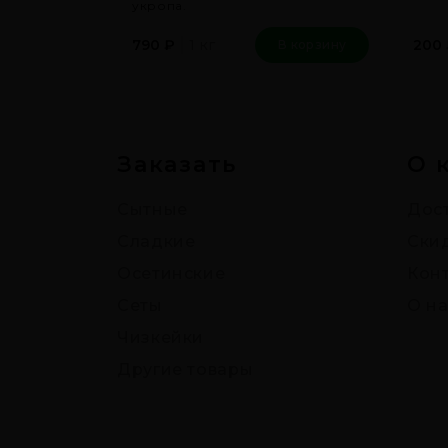
укропа.
1 кг
790
₽
200
В корзину
Заказать
О 
Сытные
Дост
Сладкие
Ски
Осетинские
Кон
Сеты
О на
Чизкейки
Другие товары