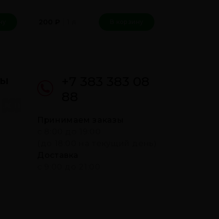
1 л
200
₽
ну
В корзину
ты
+7 383 383 08
88
Принимаем заказы
c 8:00 до 19:00
(до 18:00 на текущий день)
Доставка
с 9:00 до 21:00