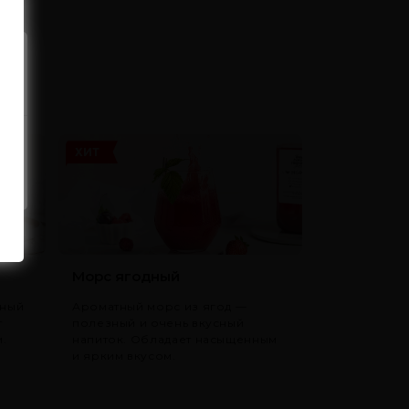
ХИТ
Морс ягодный
зный
Ароматный морс из ягод —
т
полезный и очень вкусный
.
напиток. Обладает насыщенным
и ярким вкусом.