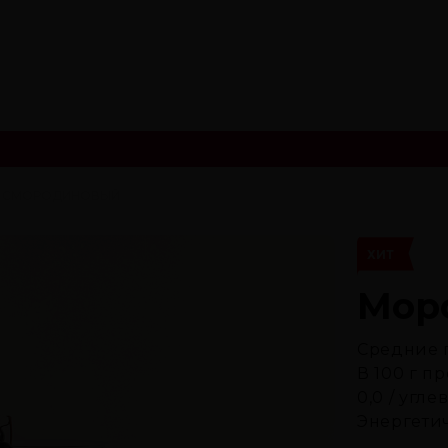
 СМОРОДИНОВЫЙ
ХИТ
Мор
Средние 
В 100 г п
0,0 / угле
Энергетич