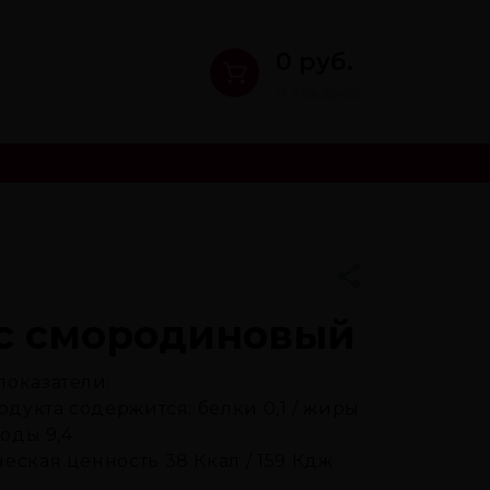
0 руб.
0 товаров
с смородиновый
показатели:
родукта содержится: белки 0,1 / жиры
воды 9,4
еская ценность 38 Ккал / 159 Кдж