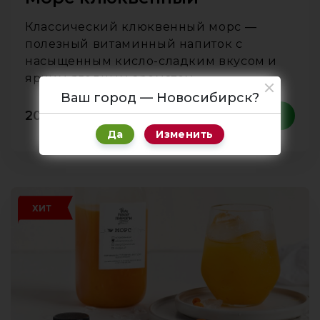
Классический клюквенный морс —
полезный витаминный напиток с
насыщенным кисло-сладким вкусом и
ярким ягодным ароматом.
Ваш город — Новосибирск?
200
₽
1 л
В корзину
Да
Изменить
ХИТ