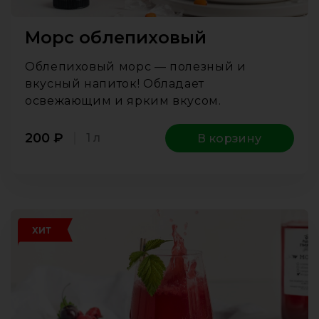
Морс облепиховый
Облепиховый морс — полезный и
вкусный напиток! Обладает
освежающим и ярким вкусом.
200
₽
1 л
В корзину
ХИТ