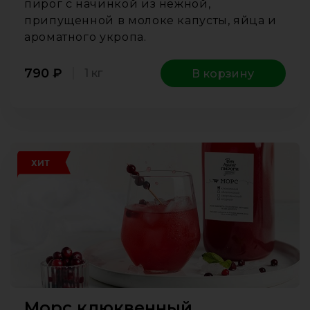
пирог с начинкой из нежной,
припущенной в молоке капусты, яйца и
ароматного укропа.
790
₽
1 кг
В корзину
ХИТ
Морс клюквенный