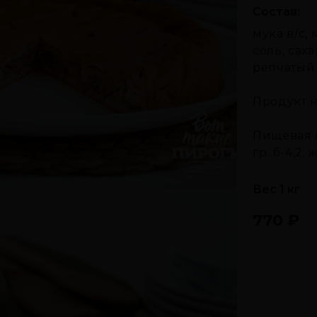
Состав:
мука в/с,
соль, сах
репчатый 
Продукт 
Пищевая и
гр: б-4,2; 
Вес 1 кг
770
₽