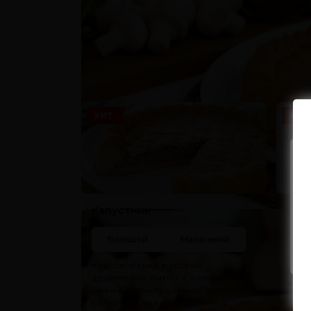
Не забудьте зак
ХИТ
ХИТ
Капустник
Мор
Клас
Большой
Маленький
— по
с на
Классический русский
вкус
дрожжевой пирог с начинкой из
аром
нежной, припущенной в молоке
капусты, яйца и ароматного