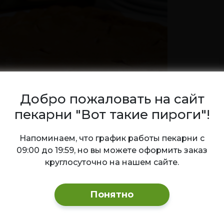
азать
ХИТ
Добро пожаловать на сайт
пекарни "Вот такие пироги"!
Ваш город — Новосибирск?
Напоминаем, что график работы пекарни с
09:00 до 19:59, но вы можете оформить заказ
с клюквенный
Морс облепиховый
круглосуточно на нашем сайте.
сический клюквенный морс
Облепиховый морс — поле
Да
Изменить
лезный витаминный напиток
и вкусный напиток! Обладае
сыщенным кисло-сладким
освежающим и ярким вкусом
Понятно
ом и ярким ягодным
атом.