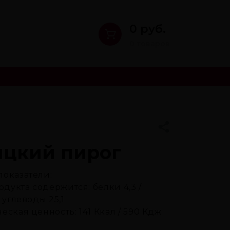
0 руб.
0 товаров
ицкий пирог
показатели:
родукта содержится: белки 4,3 /
 углеводы 25,1
еская ценность: 141 Ккал / 590 Кдж