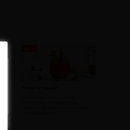
ХИТ
Морс ягодный
зный
Ароматный морс из ягод —
т
полезный и очень вкусный
.
напиток. Обладает насыщенным
и ярким вкусом.