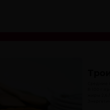
РОГ
Тро
Средние 
В 100 г п
жиры 2,6 /
Энергетич