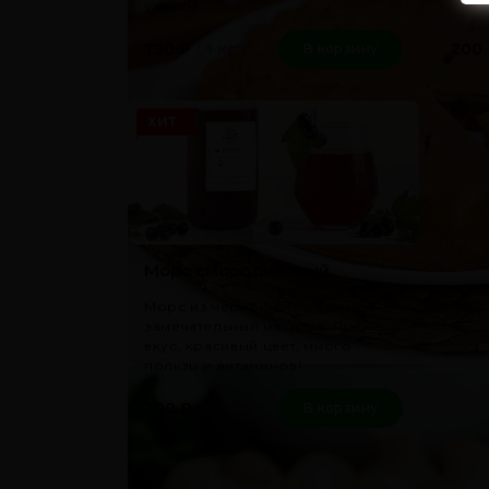
укропа.
1 кг
790
₽
200
В корзину
ХИТ
Морс смородиновый
Морс из чёрной смородины —
замечательный напиток. Яркий
вкус, красивый цвет, много
пользы и витаминов!
1 л
200
₽
В корзину