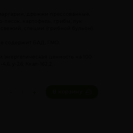
 маргарин, дрожжи прессованные,
ар-песок, картофель, грибы, лук
свежий, специи (грибной бульон).
не содержит БАД, ГМО.
 энергетическая ценность на 100
ж-4,6; у-26; Ккал-162,2.
-
+
В корзину