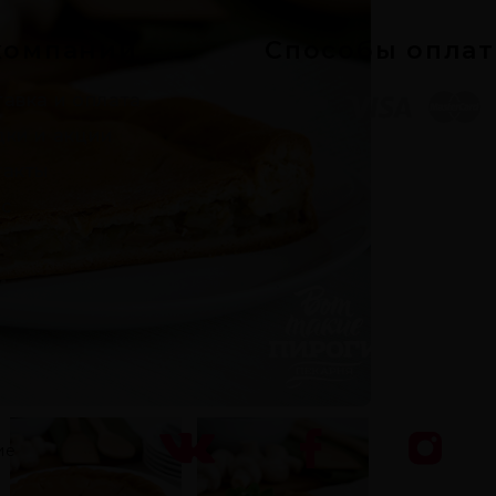
компании
Способы опла
авка и оплата
дки и акции
такты
с
ие