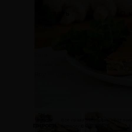
Заказать
О 
Сытные
Дост
Сладкие
Ски
Осетинские
Кон
Сеты
О на
Чизкейки
Другие товары
Все права защищены «Вот так
пироги» © 2010-2026