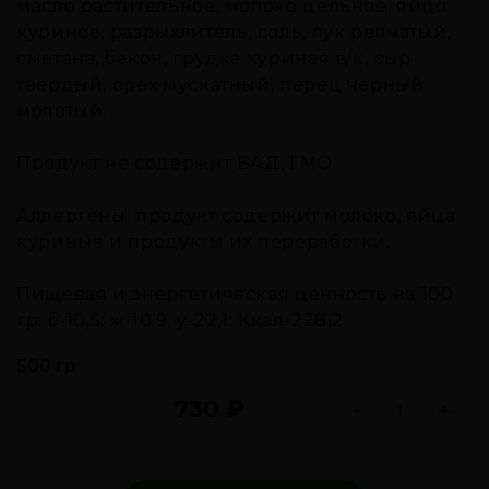
масло растительное, молоко цельное, яйцо
куриное, разрыхлитель, соль, лук репчатый,
сметана, бекон, грудка куриная в/к, сыр
твердый, орех мускатный, перец черный
молотый.
Продукт не содержит БАД, ГМО.
Аллергены: продукт содержит молоко, яйца
куриные и продукты их переработки.
Пищевая и энергетическая ценность на 100
гр: б-10,5; ж-10,9; у-22,1; Ккал-228,2
500 гр
730
₽
-
+