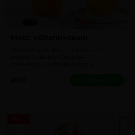
Морс облепиховый
Облепиховый морс — полезный и
вкусный напиток! Обладает
освежающим и ярким вкусом.
200
₽
1 л
В корзину
ХИТ