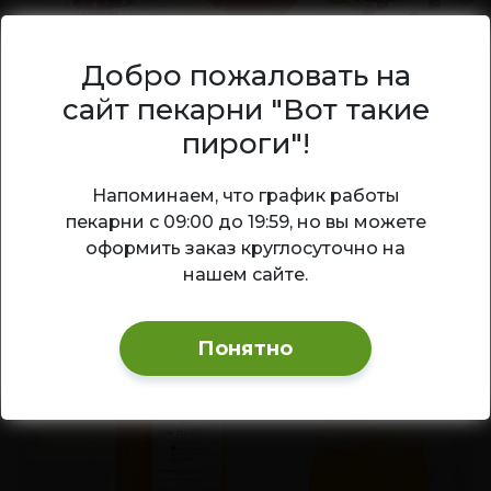
Добро пожаловать на
Морс клюквенный
сайт пекарни "Вот такие
Классический клюквенный морс —
пироги"!
полезный витаминный напиток с
насыщенным кисло-сладким вкусом и
Ваш город — Новосибирск?
Напоминаем, что график работы
ярким ягодным ароматом.
пекарни с 09:00 до 19:59, но вы можете
Да
Изменить
оформить заказ круглосуточно на
200
₽
1 л
В корзину
нашем сайте.
Понятно
ХИТ