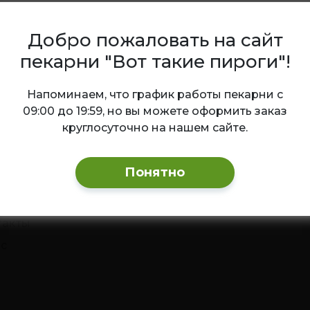
Добро пожаловать на сайт
пекарни "Вот такие пироги"!
Ваш город — Новосибирск?
нных рассылок
Напоминаем, что график работы пекарни с
09:00 до 19:59, но вы можете оформить заказ
круглосуточно на нашем сайте.
Да
Изменить
компании
Способы опла
Понятно
авка и оплата
дки и акции
такты
с