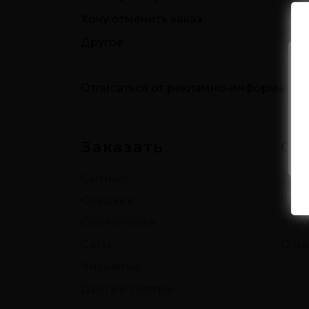
Хочу отменить заказ
Другое
Отписаться от рекламно-информацио
Заказать
О 
Сытные
Дост
Сладкие
Ски
Осетинские
Кон
Сеты
О на
Чизкейки
Другие товары