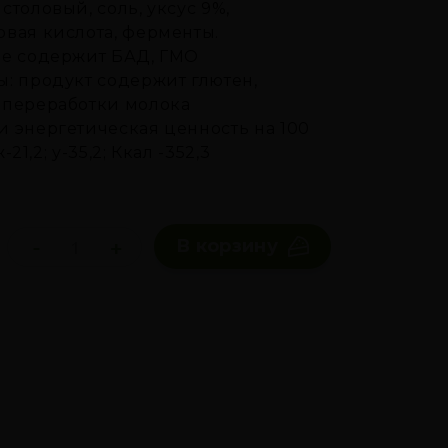
столовый, соль, уксус 9%,
вая кислота, ферменты.
не содержит БАД, ГМО
: продукт содержит глютен,
 переработки молока
 энергетическая ценность на 100
 ж-21,2; у-35,2; Ккал -352,3
-
+
В корзину