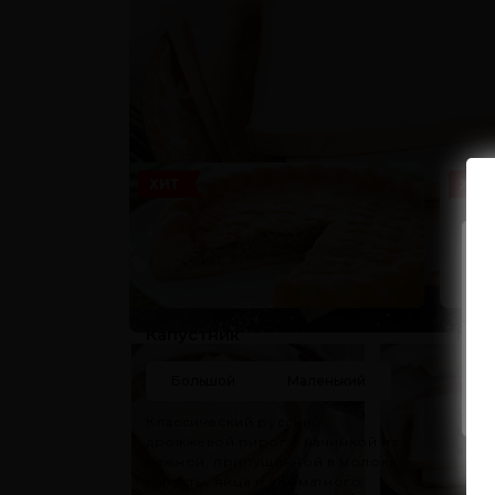
Не забудьте зак
ХИТ
ХИТ
Капустник
Мор
Клас
Большой
Маленький
— по
с на
Классический русский
вкус
дрожжевой пирог с начинкой из
аром
нежной, припущенной в молоке
капусты, яйца и ароматного