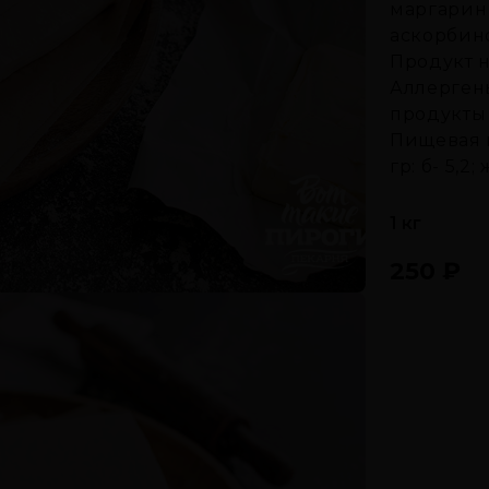
маргарин 
аскорбино
Продукт 
Аллергены
продукты
Пищевая и
гр: б- 5,2;
1 кг
250
₽