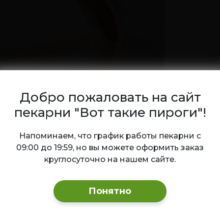
азать
ХИТ
Добро пожаловать на сайт
пекарни "Вот такие пироги"!
Ваш город — Новосибирск?
Напоминаем, что график работы пекарни с
09:00 до 19:59, но вы можете оформить заказ
с клюквенный
Морс облепиховый
круглосуточно на нашем сайте.
сический клюквенный морс
Облепиховый морс — поле
Да
Изменить
лезный витаминный напиток
и вкусный напиток! Обладае
сыщенным кисло-сладким
освежающим и ярким вкусом
Понятно
ом и ярким ягодным
атом.