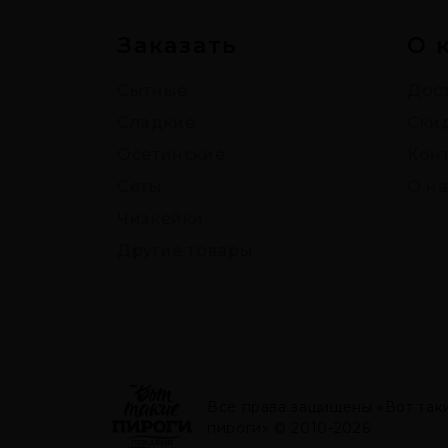
Заказать
О 
Сытные
Дост
Сладкие
Ски
Осетинские
Кон
Сеты
О на
Чизкейки
Другие товары
Все права защищены «Вот так
пироги» © 2010-2026