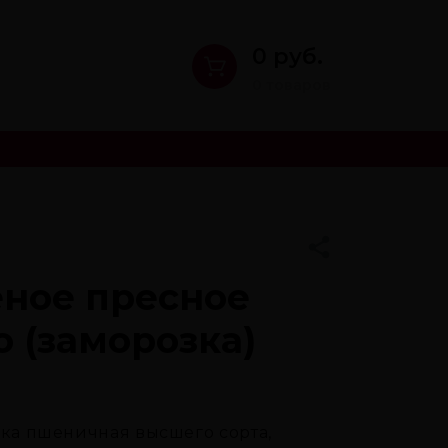
0 руб.
0 товаров
ёное пресное
о (заморозка)
ука пшеничная высшего сорта,