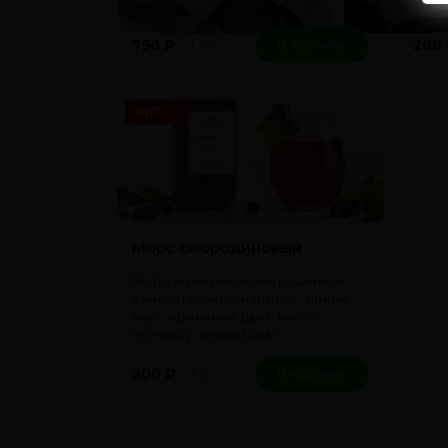
укропа.
1 кг
790
₽
200
В корзину
ХИТ
Морс смородиновый
Морс из чёрной смородины —
замечательный напиток. Яркий
вкус, красивый цвет, много
пользы и витаминов!
1 л
200
₽
В корзину