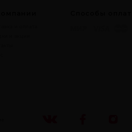
компании
Способы опла
авка и оплата
дки и акции
такты
с
ие