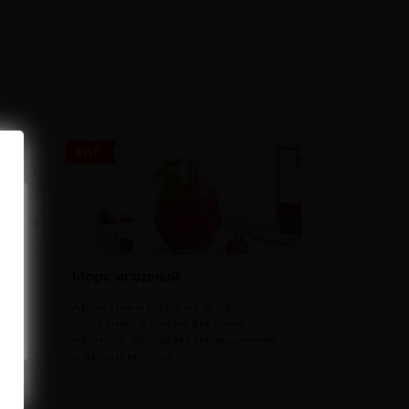
ХИТ
Морс ягодный
зный
Ароматный морс из ягод —
т
полезный и очень вкусный
.
напиток. Обладает насыщенным
и ярким вкусом.