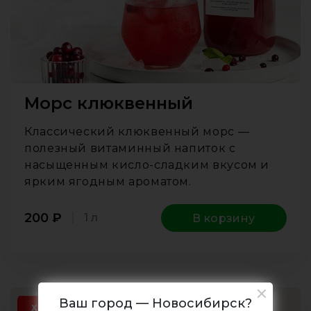
Морс клюквенный
Классический клюквенный морс —
полезный витаминный напиток с
насыщенным кисло-сладким вкусом и
ярким ягодным ароматом.
200
₽
1 л
В корзину
Ваш город — Новосибирск?
ХИТ