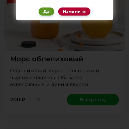
Да
Изменить
Морс облепиховый
Облепиховый морс — полезный и
вкусный напиток! Обладает
освежающим и ярким вкусом.
200
₽
1 л
В корзину